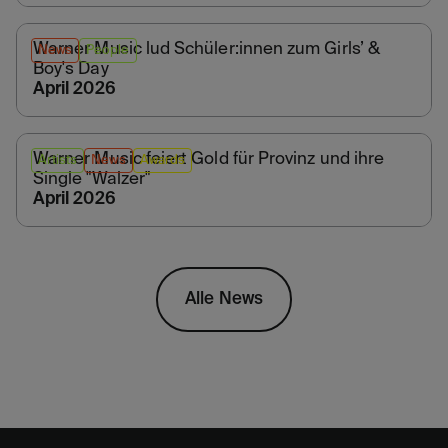
Warner Music lud Schüler:innen zum Girls’ &
News
People
Boy's Day
April 2026
Warner Music feiert Gold für Provinz und ihre
Artists
News
Awards
Single "Walzer"
April 2026
Alle News