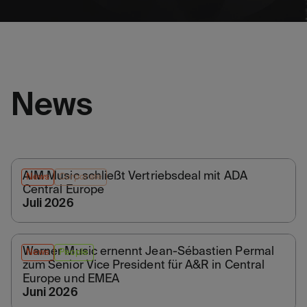
News
AIM Music schließt Vertriebsdeal mit ADA
News
Corporate
Central Europe
Juli 2026
Warner Music ernennt Jean-Sébastien Permal
News
People
zum Senior Vice President für A&R in Central
Europe und EMEA
Juni 2026