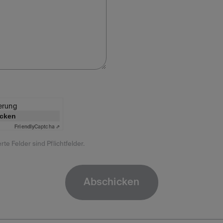
ierung
icken
Friendly
Captcha ⇗
rte Felder sind Pflichtfelder.
Abschicken