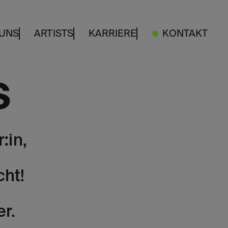
 UNS
ARTISTS
KARRIERE
KONTAKT
s
:in,
cht!
er.