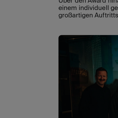
Über den Award hina
einem individuell ge
großartigen Auftrit