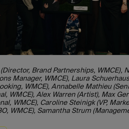
(Director, Brand Partnerships, WMCE), N
tions Manager, WMCE), Laura Schuerhaus
ooking, WMCE), Annabelle Mathieu (Sen
l, WMCE), Alex Warren (Artist), Max Gerv
onal, WMCE), Caroline Steinigk (VP, Mark
BO, WMCE), Samantha Strum (Managemen