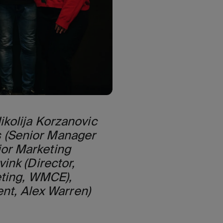
ikolija Korzanovic
 (Senior Manager
ior Marketing
ink (Director,
eting, WMCE),
t, Alex Warren)