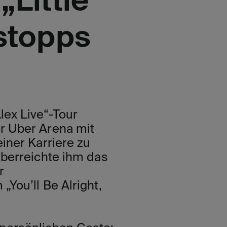
Little
stopps
lex Live“-Tour
r Uber Arena mit
iner Karriere zu
überreichte ihm das
r
You’ll Be Alright,