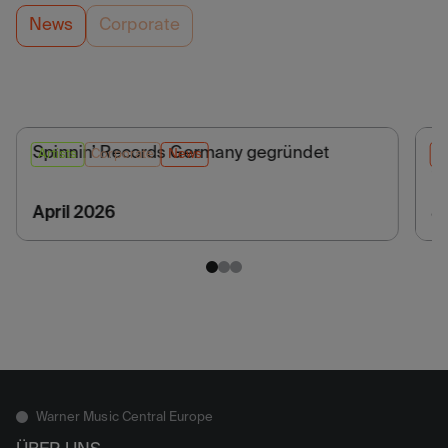
News
Corporate
Spinnin’ Records Germany gegründet
B
Artists
Corporate
News
N
Ge
Pa
April 2026
J
Warner Music Central Europe