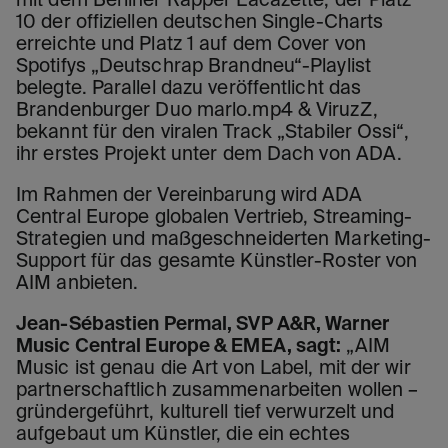
mit dem Berliner Rapper Lacazette, der Platz
10 der offiziellen deutschen Single-Charts
erreichte und Platz 1 auf dem Cover von
Spotifys „Deutschrap Brandneu“-Playlist
belegte. Parallel dazu veröffentlicht das
Brandenburger Duo marlo.mp4 & ViruzZ,
bekannt für den viralen Track „Stabiler Ossi“,
ihr erstes Projekt unter dem Dach von ADA.
Im Rahmen der Vereinbarung wird ADA
Central Europe globalen Vertrieb, Streaming-
Strategien und maßgeschneiderten Marketing-
Support für das gesamte Künstler-Roster von
AIM anbieten.
Jean-Sébastien Permal, SVP A&R, Warner
Music Central Europe & EMEA, sagt:
„AIM
Music ist genau die Art von Label, mit der wir
partnerschaftlich zusammenarbeiten wollen –
gründergeführt, kulturell tief verwurzelt und
aufgebaut um Künstler, die ein echtes