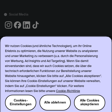
Social Media
Wir nutzen Cookies (und ähnliche Technologien), um Ihr Online
Erlebnis zu optimieren, die Nutzung unserer Website zu analysieren
Rechtliches
und unser Marketing zu verbessern (u.a. durch die Personalisierung
von Werbung, Ad Insights und Ad Targeting). Wenn Sie damit
Allgemeine Nutzungsbedingungen
einverstanden sind, dass wir auch Cookies setzen, die über die
Datenschutz
technisch erforderlichen Funktionen zur Bereitstellung unserer
Website hinausgehen, klicken Sie bitte auf „Alle Cookies akzeptieren“.
Cookie-Richtlinie
Sie können Ihre Cookie-Einstellungen auf unserer Website verwalten,
Cookies-Einstellungen
indem Sie auf „Cookie Einstellungen“ klicken. Für weitere
Händler-AGB — TERMS
Informationen lesen Sie bitte unsere
Cookie-Richtlinie
Impressum
Cookies-
Alle Cookies
Alle ablehnen
Einstellungen
akzeptieren
© Warner Music Central Europe 2026