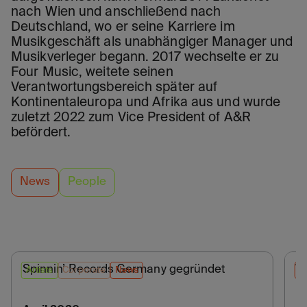
nach Wien und anschließend nach
Deutschland, wo er seine Karriere im
Musikgeschäft als unabhängiger Manager und
Musikverleger begann. 2017 wechselte er zu
Four Music, weitete seinen
Verantwortungsbereich später auf
Kontinentaleuropa und Afrika aus und wurde
zuletzt 2022 zum Vice President of A&R
befördert.
News
People
Spinnin’ Records Germany gegründet
W
Artists
Corporate
News
N
Di
L